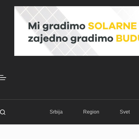
Skip
to
content
Srbija
Region
Svet