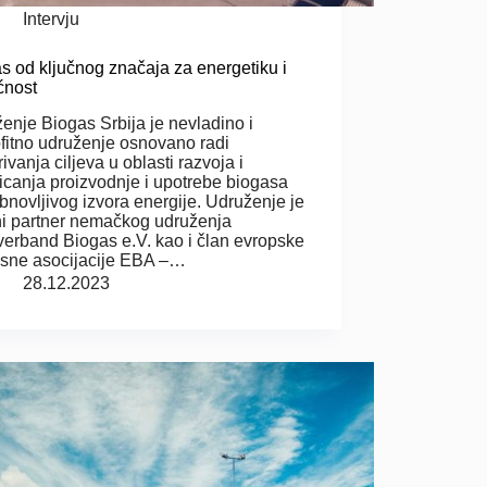
Intervju
s od ključnog značaja za energetiku i
ćnost
enje Biogas Srbija je nevladino i
fitno udruženje osnovano radi
ivanja ciljeva u oblasti razvoja i
icanja proizvodnje i upotrebe biogasa
bnovljivog izvora energije. Udruženje je
ni partner nemačkog udruženja
erband Biogas e.V. kao i član evropske
sne asocijacije EBA –…
28.12.2023