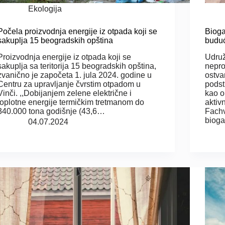
Ekologija
Počela proizvodnja energije iz otpada koji se
Bioga
sakuplja 15 beogradskih opština
budu
Proizvodnja energije iz otpada koji se
Udruž
sakuplja sa teritorija 15 beogradskih opština,
nepro
zvanično je započeta 1. jula 2024. godine u
ostvar
Centru za upravljanje čvrstim otpadom u
podst
Vinči. ,,Dobijanjem zelene električne i
kao o
toplotne energije termičkim tretmanom do
aktiv
340.000 tona godišnje (43,6…
Fachv
bioga
04.07.2024