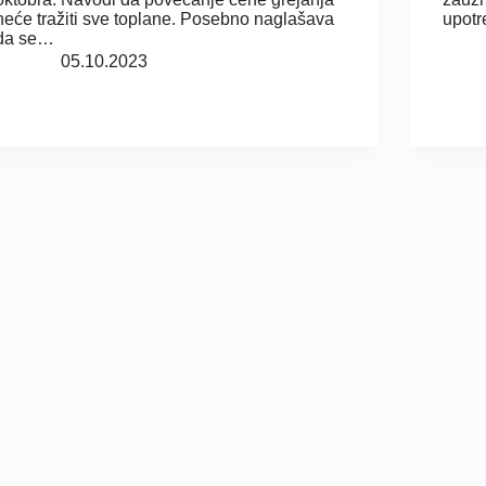
neće tražiti sve toplane. Posebno naglašava
upotr
da se…
05.10.2023