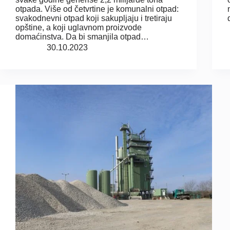
otpada. Više od četvrtine je komunalni otpad:
svakodnevni otpad koji sakupljaju i tretiraju
opštine, a koji uglavnom proizvode
domaćinstva. Da bi smanjila otpad…
30.10.2023