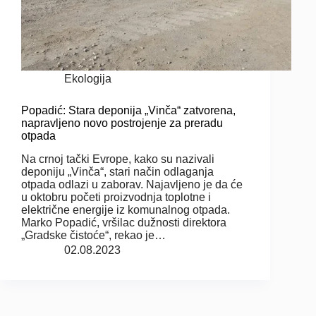
Ekologija
Popadić: Stara deponija „Vinča“ zatvorena,
napravljeno novo postrojenje za preradu
otpada
Na crnoj tački Evrope, kako su nazivali
deponiju „Vinča“, stari način odlaganja
otpada odlazi u zaborav. Najavljeno je da će
u oktobru početi proizvodnja toplotne i
električne energije iz komunalnog otpada.
Marko Popadić, vršilac dužnosti direktora
„Gradske čistoće“, rekao je…
02.08.2023