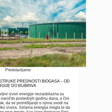
Predstavljamo
STRUKE PREDNOSTI BIOGASA – OD
GIJE DO ĐUBRIVA
ljivi izvori energije nezaobilazna su
 naročito poslednjih godinu dana, a čini
pak, da se promišljanje o njima svodi na
iko izvora. Solarna energija mogla bi da
e prvo mesto, kao izvor dostupan široj