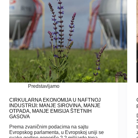
Predstavljamo
CIRKULARNA EKONOMIJA U NAFTNOJ
INDUSTRIJI: MANJE SIROVINA, MANJE
OTPADA, MANJE EMISIJA ŠTETNIH
GASOVA
Prema zvaničnim podacima na sajtu
Evropskog parlamenta, u Evropskoj uniji se
svake godine generiše 2,2 milijarde tona