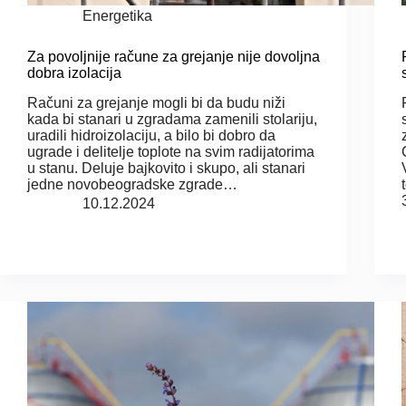
Energetika
Za povoljnije račune za grejanje nije dovoljna
dobra izolacija
Računi za grejanje mogli bi da budu niži
kada bi stanari u zgradama zamenili stolariju,
uradili hidroizolaciju, a bilo bi dobro da
ugrade i delitelje toplote na svim radijatorima
u stanu. Deluje bajkovito i skupo, ali stanari
jedne novobeogradske zgrade…
10.12.2024