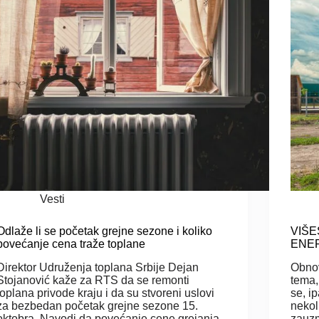
Vesti
Odlaže li se početak grejne sezone i koliko
VIŠE
povećanje cena traže toplane
ENER
Direktor Udruženja toplana Srbije Dejan
Obnov
Stojanović kaže za RTS da se remonti
tema,
toplana privode kraju i da su stvoreni uslovi
se, i
za bezbedan početak grejne sezone 15.
nekol
oktobra. Navodi da povećanje cene grejanja
zauzm