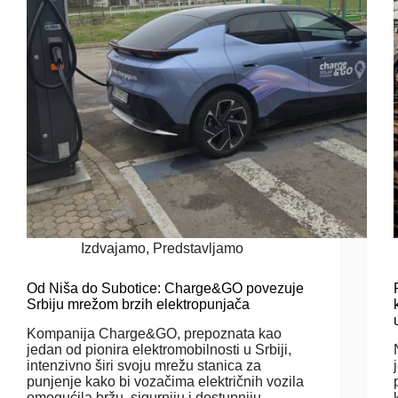
Izdvajamo
,
Predstavljamo
Od Niša do Subotice: Charge&GO povezuje
Srbiju mrežom brzih elektropunjača
Kompanija Charge&GO, prepoznata kao
jedan od pionira elektromobilnosti u Srbiji,
intenzivno širi svoju mrežu stanica za
punjenje kako bi vozačima električnih vozila
omogućila bržu, sigurniju i dostupniju