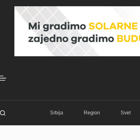
Skip
to
content
Srbija
Region
Svet