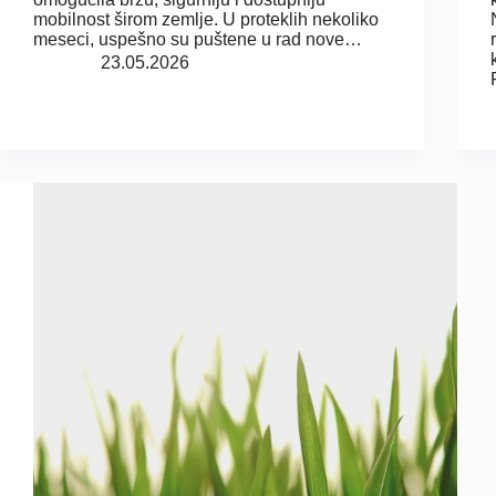
mobilnost širom zemlje. U proteklih nekoliko
meseci, uspešno su puštene u rad nove…
23.05.2026