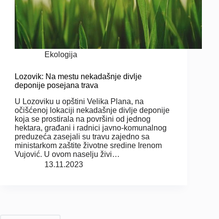
Ekologija
Lozovik: Na mestu nekadašnje divlje
deponije posejana trava
U Lozoviku u opštini Velika Plana, na
očišćenoj lokaciji nekadašnje divlje deponije
koja se prostirala na površini od jednog
hektara, građani i radnici javno-komunalnog
preduzeća zasejali su travu zajedno sa
ministarkom zaštite životne sredine Irenom
Vujović. U ovom naselju živi…
13.11.2023