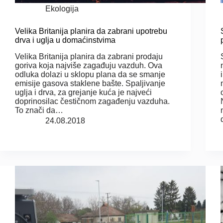
Ekologija
Velika Britanija planira da zabrani upotrebu
drva i uglja u domaćinstvima
Velika Britanija planira da zabrani prodaju
goriva koja najviše zagađuju vazduh. Ova
odluka dolazi u sklopu plana da se smanje
emisije gasova staklene bašte. Spaljivanje
uglja i drva, za grejanje kuća je najveći
doprinosilac čestičnom zagađenju vazduha.
To znači da…
24.08.2018