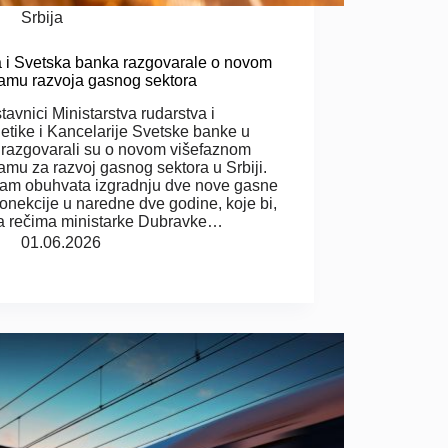
Srbija
a i Svetska banka razgovarale o novom
amu razvoja gasnog sektora
tavnici Ministarstva rudarstva i
etike i Kancelarije Svetske banke u
i razgovarali su o novom višefaznom
amu za razvoj gasnog sektora u Srbiji.
am obuhvata izgradnju dve nove gasne
konekcije u naredne dve godine, koje bi,
a rečima ministarke Dubravke…
01.06.2026