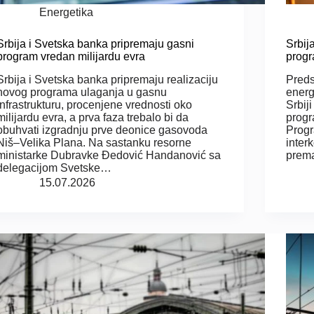
Energetika
Srbija i Svetska banka pripremaju gasni
Srbij
program vredan milijardu evra
progr
Srbija i Svetska banka pripremaju realizaciju
Preds
novog programa ulaganja u gasnu
energ
infrastrukturu, procenjene vrednosti oko
Srbij
milijardu evra, a prva faza trebalo bi da
progr
obuhvati izgradnju prve deonice gasovoda
Progr
Niš–Velika Plana. Na sastanku resorne
inter
ministarke Dubravke Đedović Handanović sa
prem
delegacijom Svetske…
15.07.2026