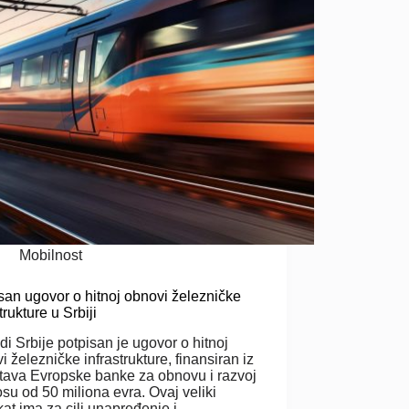
Mobilnost
san ugovor o hitnoj obnovi železničke
trukture u Srbiji
di Srbije potpisan je ugovor o hitnoj
i železničke infrastrukture, finansiran iz
tava Evropske banke za obnovu i razvoj
osu od 50 miliona evra. Ovaj veliki
kat ima za cilj unapređenje i