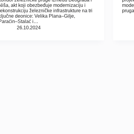
Niša, akt koji obezbeđuje modernizaciju i
moder
rekonstrukciju železničke infrastrukture na tri
prug
ključne deonice: Velika Plana–Gilje,
Paraćin–Stalać i…
26.10.2024