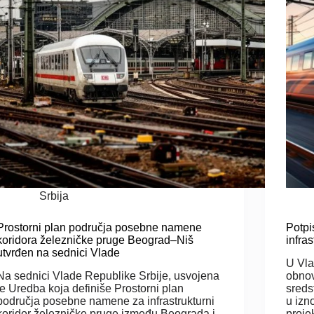
Srbija
Prostorni plan područja posebne namene
Potpi
koridora železničke pruge Beograd–Niš
infras
utvrđen na sednici Vlade
U Vla
Na sednici Vlade Republike Srbije, usvojena
obnov
je Uredba koja definiše Prostorni plan
sreds
područja posebne namene za infrastrukturni
u izn
koridor železničke pruge između Beograda i
proje