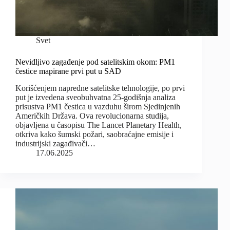
Svet
Nevidljivo zagađenje pod satelitskim okom: PM1
čestice mapirane prvi put u SAD
Korišćenjem napredne satelitske tehnologije, po prvi
put je izvedena sveobuhvatna 25-godišnja analiza
prisustva PM1 čestica u vazduhu širom Sjedinjenih
Američkih Država. Ova revolucionarna studija,
objavljena u časopisu The Lancet Planetary Health,
otkriva kako šumski požari, saobraćajne emisije i
industrijski zagađivači…
17.06.2025