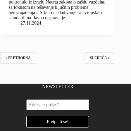
pokrenulo je izradu Nacrta zakona o zaštiti vazduha,
sa fokusom na rešavanje ključnih problema
aerozagađenja u Srbiji i usklađivanje sa evropskim
standardima. Javna rasprava je…
27.11.2024
PRETHODNA
SLEDEĆA
NEWSLETTER