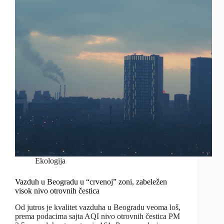
Ekologija
Vazduh u Beogradu u “crvenoj” zoni, zabeležen
visok nivo otrovnih čestica
Od jutros je kvalitet vazduha u Beogradu veoma loš,
prema podacima sajta AQI nivo otrovnih čestica PM