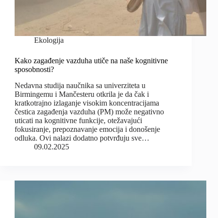
Ekologija
Kako zagađenje vazduha utiče na naše kognitivne
sposobnosti?
Nedavna studija naučnika sa univerziteta u
Birmingemu i Mančesteru otkrila je da čak i
kratkotrajno izlaganje visokim koncentracijama
čestica zagađenja vazduha (PM) može negativno
uticati na kognitivne funkcije, otežavajući
fokusiranje, prepoznavanje emocija i donošenje
odluka. Ovi nalazi dodatno potvrđuju sve…
09.02.2025