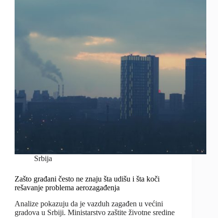
Srbija
Zašto građani često ne znaju šta udišu i šta koči
rešavanje problema aerozagađenja
Analize pokazuju da je vazduh zagađen u većini
gradova u Srbiji. Ministarstvo zaštite životne sredine