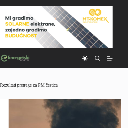
Skip
to
content
Rezultati pretrage za PM čestica