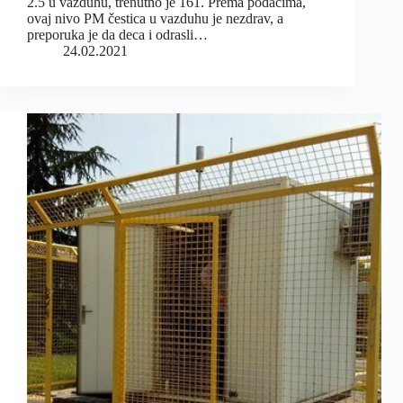
2.5 u vazduhu, trenutno je 161. Prema podacima,
ovaj nivo PM čestica u vazduhu je nezdrav, a
preporuka je da deca i odrasli…
24.02.2021