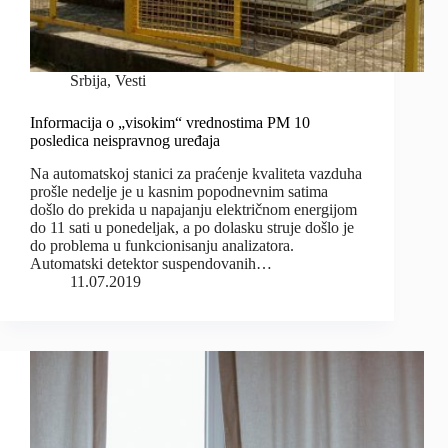
Srbija
,
Vesti
Informacija o „visokim“ vrednostima PM 10
posledica neispravnog uređaja
Na automatskoj stanici za praćenje kvaliteta vazduha
prošle nedelje je u kasnim popodnevnim satima
došlo do prekida u napajanju električnom energijom
do 11 sati u ponedeljak, a po dolasku struje došlo je
do problema u funkcionisanju analizatora.
Automatski detektor suspendovanih…
11.07.2019