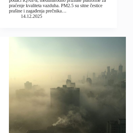
podaci IQAir-a, međunarodno priznate platforme za
praćenje kvaliteta vazduha. PM2.5 su sitne čestice
prašine i zagađenja prečnika…
14.12.2025