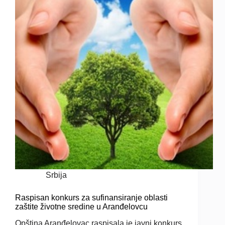
Srbija
Raspisan konkurs za sufinansiranje oblasti
zaštite životne sredine u Aranđelovcu
Opština Aranđelovac raspisala je javni konkurs