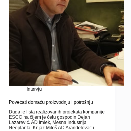
Intervju
Povećati domaću proizvodnju i potrošnju
Duga je lista realizovanih projekata kompanije
ESCO na čijem je čelu gospodin Dejan
Lazarević. AD Imlek, Mesna industrija
Neoplanta, Knjaz Miloš AD Aranđelovac i