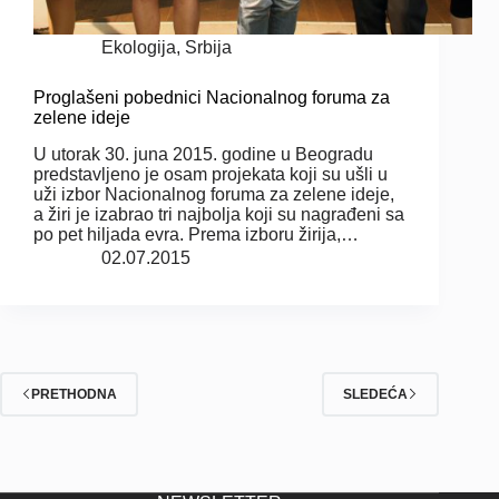
Ekologija
,
Srbija
Proglašeni pobednici Nacionalnog foruma za
zelene ideje
U utorak 30. juna 2015. godine u Beogradu
predstavljeno je osam projekata koji su ušli u
uži izbor Nacionalnog foruma za zelene ideje,
a žiri je izabrao tri najbolja koji su nagrađeni sa
po pet hiljada evra. Prema izboru žirija,…
02.07.2015
PRETHODNA
SLEDEĆA