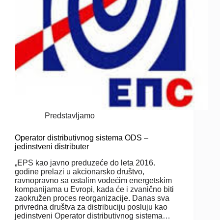
Predstavljamo
Operator distributivnog sistema ODS –
jedinstveni distributer
„EPS kao javno preduzeće do leta 2016.
godine prelazi u akcionarsko društvo,
ravnopravno sa ostalim vodećim energetskim
kompanijama u Evropi, kada će i zvanično biti
zaokružen proces reorganizacije. Danas sva
privredna društva za distribuciju posluju kao
jedinstveni Operator distributivnog sistema…