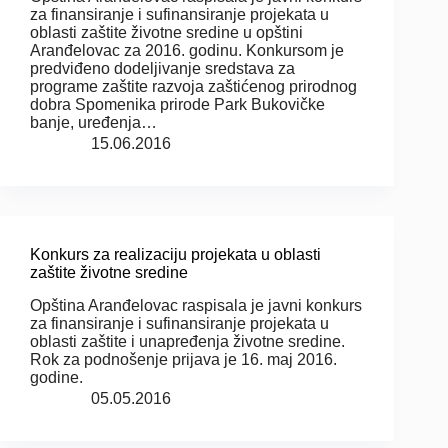
za finansiranje i sufinansiranje projekata u
oblasti zaštite životne sredine u opštini
Aranđelovac za 2016. godinu. Konkursom je
predviđeno dodeljivanje sredstava za
programe zaštite razvoja zaštićenog prirodnog
dobra Spomenika prirode Park Bukovičke
banje, uređenja…
15.06.2016
Konkurs za realizaciju projekata u oblasti
zaštite životne sredine
Opština Aranđelovac raspisala je javni konkurs
za finansiranje i sufinansiranje projekata u
oblasti zaštite i unapređenja životne sredine.
Rok za podnošenje prijava je 16. maj 2016.
godine.
05.05.2016