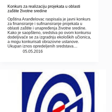
Konkurs za realizaciju projekata u oblasti
zaštite životne sredine
Opština Aranđelovac raspisala je javni konkurs
za finansiranje i sufinansiranje projekata u
oblasti zaštite i unapređenja životne sredine.
Kako je saopšteno, sredstva po ovom konkursu
dodeljivaće se za izgradnju ekoloških učionica,
a mogu konkurisati obrazovne ustanove.
Ukupan iznos opredeljenih sredstava…
05.05.2016