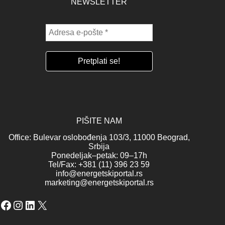
NEWSLETTER
PIŠITE NAM
Office: Bulevar oslobođenja 103/3, 11000 Beograd,
Srbija
Ponedeljak–petak: 09–17h
Tel/Fax: +381 (11) 396 23 59
info@energetskiportal.rs
marketing@energetskiportal.rs
Facebook
Instagram
LinkedIn
X