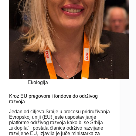
Ekologija
Kroz EU pregovore i fondove do održivog
razvoja
Jedan od ciljeva Srbije u procesu pridruživanja
Evropskoj uniji (EU) jeste uspostavljanje
platforme održivog razvoja kako bi se Srbija
„uklopila“ i postala članica održivo razvijane i
razvijene EU, izjavila je juče ministarka za