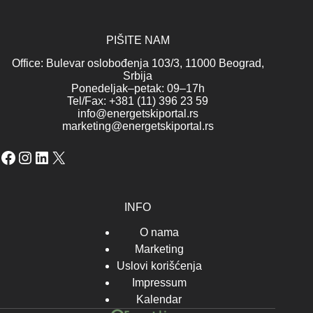
PIŠITE NAM
Office: Bulevar oslobođenja 103/3, 11000 Beograd,
Srbija
Ponedeljak–petak: 09–17h
Tel/Fax: +381 (11) 396 23 59
info@energetskiportal.rs
marketing@energetskiportal.rs
Facebook
Instagram
LinkedIn
X
INFO
O nama
Marketing
Uslovi korišćenja
Impressum
Kalendar