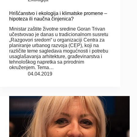
Hrišćanstvo i ekologija i klimatske promene –
hipoteza ili naučna činjenica?
Ministar zaštite životne sredine Goran Trivan
učestvovao je danas u tradicionalnom susretu
„Razgovori sredom“ u organizaciji Centra za
planiranje urbanog razvoja (CEP), koji na
različite teme sagledava mogućnosti i potrebu
usaglašavanja arhitekture, građevinarstva i
tehnološkog napretka sa prirodnim
okruženjem. Tema…
04.04.2019