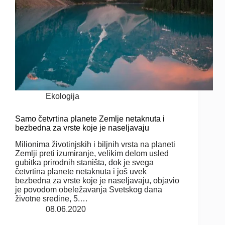
Ekologija
Samo četvrtina planete Zemlje netaknuta i
bezbedna za vrste koje je naseljavaju
Milionima životinjskih i biljnih vrsta na planeti
Zemlji preti izumiranje, velikim delom usled
gubitka prirodnih staništa, dok je svega
četvrtina planete netaknuta i još uvek
bezbedna za vrste koje je naseljavaju, objavio
je povodom obeležavanja Svetskog dana
životne sredine, 5.…
08.06.2020