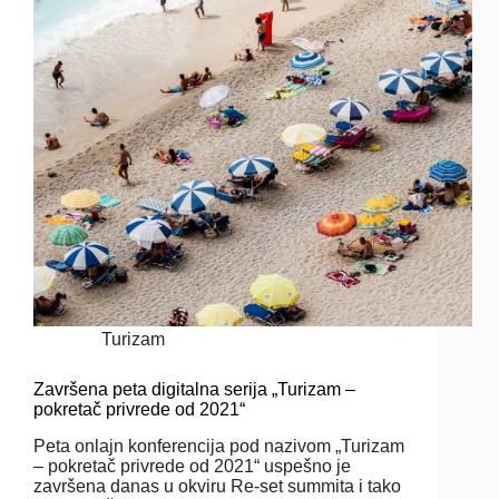
Turizam
Završena peta digitalna serija „Turizam –
pokretač privrede od 2021“
Peta onlajn konferencija pod nazivom „Turizam
– pokretač privrede od 2021“ uspešno je
završena danas u okviru Re-set summita i tako