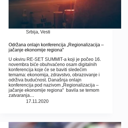
Srbija
,
Vesti
Održana onlajn konferencija „Regionalizacija –
jačanje ekonomije regiona“
U okviru RE-SET SUMMIT-a koji je počeo 16.
novembra biće obuhvaćeno osam digitalnih
konferencija koje će se baviti sledećim
temama: ekonomija, zdravstvo, obrazovanje i
održiva budućnost. Današnja onlajn
konferencija pod nazivom „Regionalizacija –
jačanje ekonomije regiona“ bavila se temom
zatvaranja…
17.11.2020