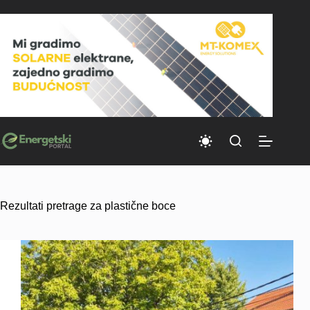
Skip
to
content
Rezultati pretrage za plastične boce