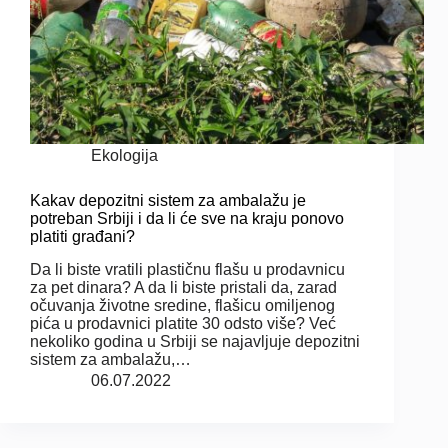
Ekologija
Kakav depozitni sistem za ambalažu je
potreban Srbiji i da li će sve na kraju ponovo
platiti građani?
Da li biste vratili plastičnu flašu u prodavnicu
za pet dinara? A da li biste pristali da, zarad
očuvanja životne sredine, flašicu omiljenog
pića u prodavnici platite 30 odsto više? Već
nekoliko godina u Srbiji se najavljuje depozitni
sistem za ambalažu,…
06.07.2022