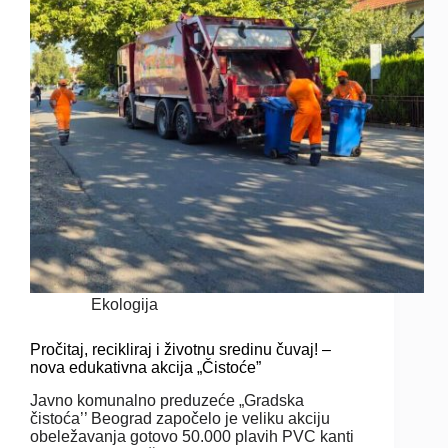
Ekologija
Pročitaj, recikliraj i životnu sredinu čuvaj! –
nova edukativna akcija „Čistoće”
Javno komunalno preduzeće „Gradska
čistoća’’ Beograd započelo je veliku akciju
obeležavanja gotovo 50.000 plavih PVC kanti