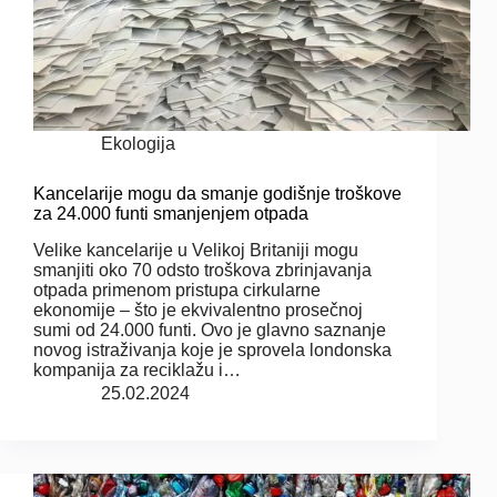
Ekologija
Kancelarije mogu da smanje godišnje troškove
za 24.000 funti smanjenjem otpada
Velike kancelarije u Velikoj Britaniji mogu
smanjiti oko 70 odsto troškova zbrinjavanja
otpada primenom pristupa cirkularne
ekonomije – što je ekvivalentno prosečnoj
sumi od 24.000 funti. Ovo je glavno saznanje
novog istraživanja koje je sprovela londonska
kompanija za reciklažu i…
25.02.2024