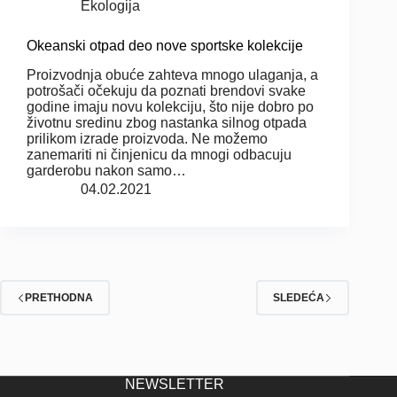
Ekologija
Okeanski otpad deo nove sportske kolekcije
Proizvodnja obuće zahteva mnogo ulaganja, a
potrošači očekuju da poznati brendovi svake
godine imaju novu kolekciju, što nije dobro po
životnu sredinu zbog nastanka silnog otpada
prilikom izrade proizvoda. Ne možemo
zanemariti ni činjenicu da mnogi odbacuju
garderobu nakon samo…
04.02.2021
PRETHODNA
SLEDEĆA
NEWSLETTER