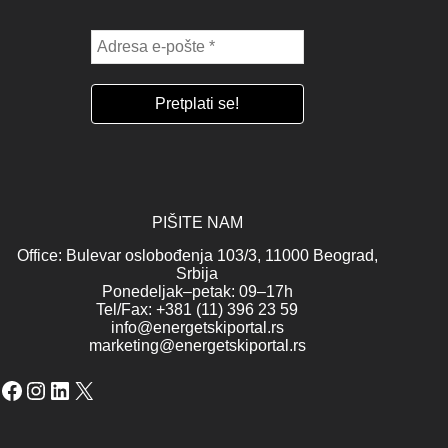
PIŠITE NAM
Office: Bulevar oslobođenja 103/3, 11000 Beograd,
Srbija
Ponedeljak–petak: 09–17h
Tel/Fax: +381 (11) 396 23 59
info@energetskiportal.rs
marketing@energetskiportal.rs
Facebook
Instagram
LinkedIn
X