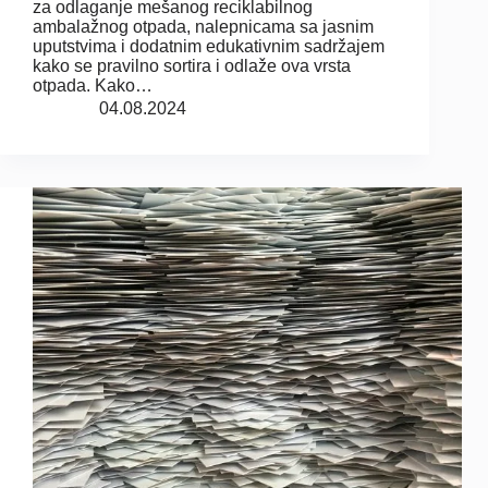
za odlaganje mešanog reciklabilnog
ambalažnog otpada, nalepnicama sa jasnim
uputstvima i dodatnim edukativnim sadržajem
kako se pravilno sortira i odlaže ova vrsta
otpada. Kako…
04.08.2024