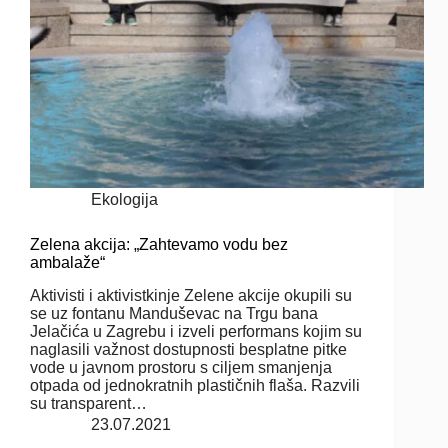
Ekologija
Zelena akcija: „Zahtevamo vodu bez
ambalaže“
Aktivisti i aktivistkinje Zelene akcije okupili su
se uz fontanu Manduševac na Trgu bana
Jelačića u Zagrebu i izveli performans kojim su
naglasili važnost dostupnosti besplatne pitke
vode u javnom prostoru s ciljem smanjenja
otpada od jednokratnih plastičnih flaša. Razvili
su transparent…
23.07.2021