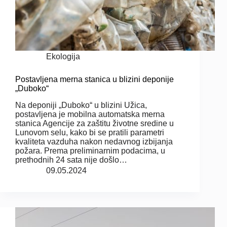
Ekologija
Postavljena merna stanica u blizini deponije
„Duboko“
Na deponiji „Duboko“ u blizini Užica,
postavljena je mobilna automatska merna
stanica Agencije za zaštitu životne sredine u
Lunovom selu, kako bi se pratili parametri
kvaliteta vazduha nakon nedavnog izbijanja
požara. Prema preliminarnim podacima, u
prethodnih 24 sata nije došlo…
09.05.2024