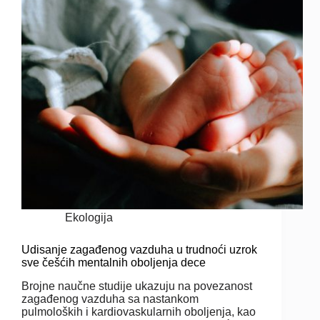
Ekologija
Udisanje zagađenog vazduha u trudnoći uzrok
sve češćih mentalnih oboljenja dece
Brojne naučne studije ukazuju na povezanost
zagađenog vazduha sa nastankom
pulmoloških i kardiovaskularnih oboljenja, kao