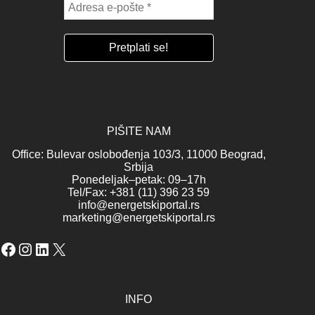
PIŠITE NAM
Office: Bulevar oslobođenja 103/3, 11000 Beograd,
Srbija
Ponedeljak–petak: 09–17h
Tel/Fax: +381 (11) 396 23 59
info@energetskiportal.rs
marketing@energetskiportal.rs
Facebook
Instagram
LinkedIn
X
INFO