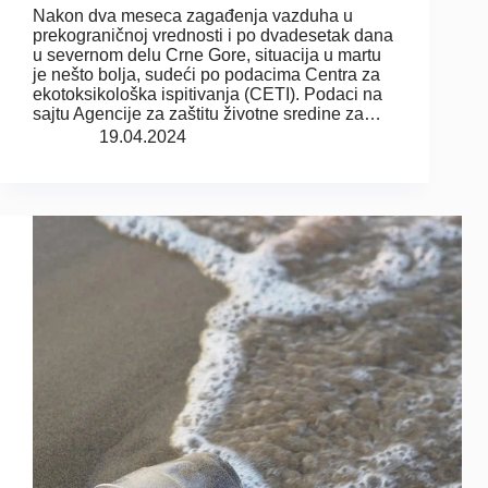
Nakon dva meseca zagađenja vazduha u
prekograničnoj vrednosti i po dvadesetak dana
u severnom delu Crne Gore, situacija u martu
je nešto bolja, sudeći po podacima Centra za
ekotoksikološka ispitivanja (CETI). Podaci na
sajtu Agencije za zaštitu životne sredine za…
19.04.2024