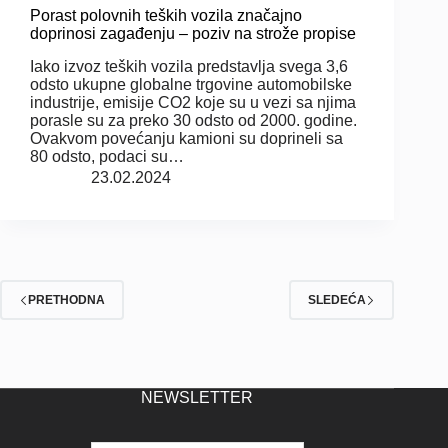
Porast polovnih teških vozila značajno
doprinosi zagađenju – poziv na strože propise
Iako izvoz teških vozila predstavlja svega 3,6
odsto ukupne globalne trgovine automobilske
industrije, emisije CO2 koje su u vezi sa njima
porasle su za preko 30 odsto od 2000. godine.
Ovakvom povećanju kamioni su doprineli sa
80 odsto, podaci su…
23.02.2024
PRETHODNA
SLEDEĆA
NEWSLETTER