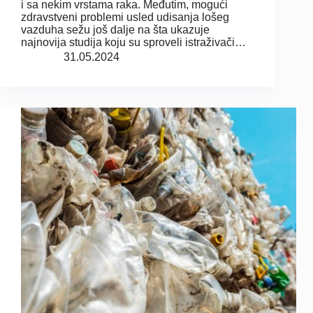
i sa nekim vrstama raka. Međutim, mogući
zdravstveni problemi usled udisanja lošeg
vazduha sežu još dalje na šta ukazuje
najnovija studija koju su sproveli istraživači…
31.05.2024