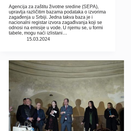
Agencija za zaštitu životne sredine (SEPA),
upravlja različitim bazama podataka o izvorima
zagađenja u Srbiji. Jedna takva baza je i
nacionalni registar izvora zagađivanja koji se
odnosi na emisije u vode. U njemu se, u formi
tabele, mogu naći izlistani…
15.03.2024