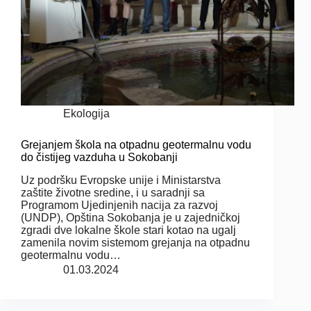
Ekologija
Grejanjem škola na otpadnu geotermalnu vodu
do čistijeg vazduha u Sokobanji
Uz podršku Evropske unije i Ministarstva
zaštite životne sredine, i u saradnji sa
Programom Ujedinjenih nacija za razvoj
(UNDP), Opština Sokobanja je u zajedničkoj
zgradi dve lokalne škole stari kotao na ugalj
zamenila novim sistemom grejanja na otpadnu
geotermalnu vodu…
01.03.2024