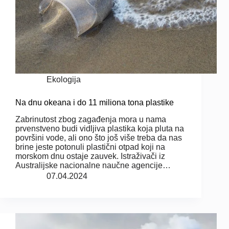
Ekologija
Na dnu okeana i do 11 miliona tona plastike
Zabrinutost zbog zagađenja mora u nama
prvenstveno budi vidljiva plastika koja pluta na
površini vode, ali ono što još više treba da nas
brine jeste potonuli plastični otpad koji na
morskom dnu ostaje zauvek. Istraživači iz
Australijske nacionalne naučne agencije…
07.04.2024