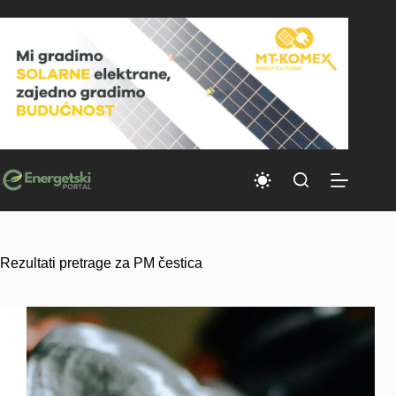
Skip
to
content
Rezultati pretrage za PM čestica