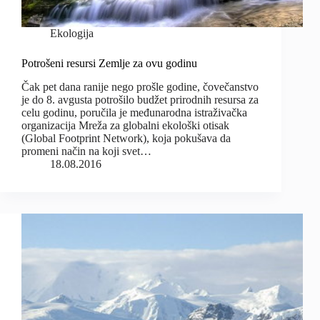
Ekologija
Potrošeni resursi Zemlje za ovu godinu
Čak pet dana ranije nego prošle godine, čovečanstvo
je do 8. avgusta potrošilo budžet prirodnih resursa za
celu godinu, poručila je međunarodna istraživačka
organizacija Mreža za globalni ekološki otisak
(Global Footprint Network), koja pokušava da
promeni način na koji svet…
18.08.2016