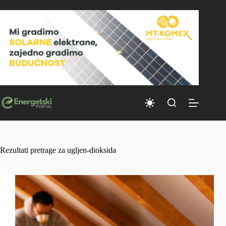
Skip
to
content
Rezultati pretrage za ugljen-dioksida