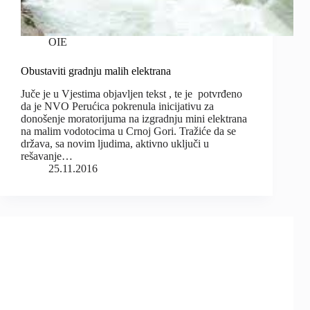
OIE
Obustaviti gradnju malih elektrana
Juče je u Vjestima objavljen tekst , te je potvrđeno
da je NVO Perućica pokrenula inicijativu za
donošenje moratorijuma na izgradnju mini elektrana
na malim vodotocima u Crnoj Gori. Tražiće da se
država, sa novim ljudima, aktivno uključi u
rešavanje…
25.11.2016