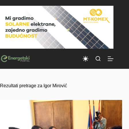
Skip
to
content
Rezultati pretrage za Igor Mirović