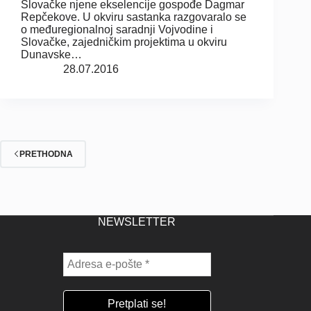
Slovačke njene ekselencije gospođe Dagmar
Repčekove. U okviru sastanka razgovaralo se
o međuregionalnoj saradnji Vojvodine i
Slovačke, zajedničkim projektima u okviru
Dunavske…
28.07.2016
PRETHODNA
NEWSLETTER