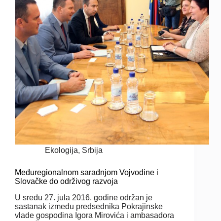
Ekologija
,
Srbija
Međuregionalnom saradnjom Vojvodine i
Slovačke do održivog razvoja
U sredu 27. jula 2016. godine održan je
sastanak između predsednika Pokrajinske
vlade gospodina Igora Mirovića i ambasadora