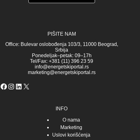
PIŠITE NAM
Office: Bulevar oslobođenja 103/3, 11000 Beograd,
Srbija
Ponedeljak–petak: 09–17h
Tel/Fax: +381 (11) 396 23 59
info@energetskiportal.rs
marketing@energetskiportal.rs
Facebook
Instagram
LinkedIn
X
INFO
O nama
Marketing
Uslovi korišćenja