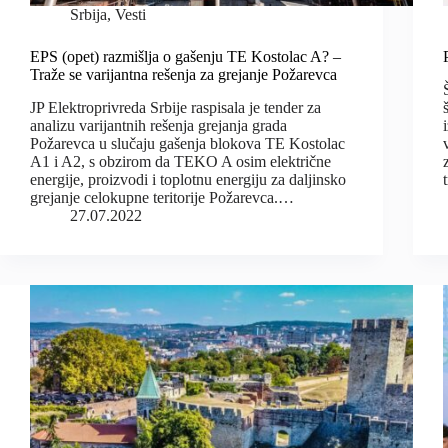
Srbija
,
Vesti
EPS (opet) razmišlja o gašenju TE Kostolac A? –
Traže se varijantna rešenja za grejanje Požarevca
JP Elektroprivreda Srbije raspisala je tender za
analizu varijantnih rešenja grejanja grada
Požarevca u slučaju gašenja blokova TE Kostolac
A1 i A2, s obzirom da TEKO A osim električne
energije, proizvodi i toplotnu energiju za daljinsko
grejanje celokupne teritorije Požarevca.…
27.07.2022