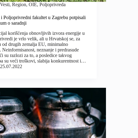
Vesti
,
Region
,
OIE
,
Poljoprivreda
 Poljoprivredni fakultet u Zagrebu potpisali
zum o saradnji
ijal korišćenja obnovljivih izvora energije u
rivredi je vrlo velik, ali u Hrvatskoj se, za
ku od drugih zemalja EU, minimalno
i. Neinformisanost, neznanje i predrasude
ći su razlozi za to, a posledice takvog
pa su veći troškovi, slabija konkurentnost i…
25.07.2022