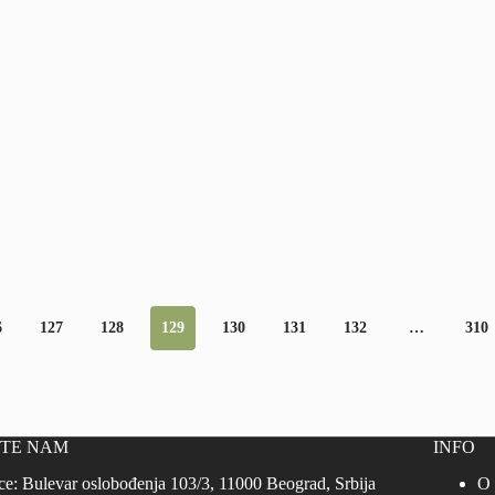
6
127
128
129
130
131
132
…
310
ITE NAM
INFO
ce: Bulevar oslobođenja 103/3, 11000 Beograd, Srbija
O