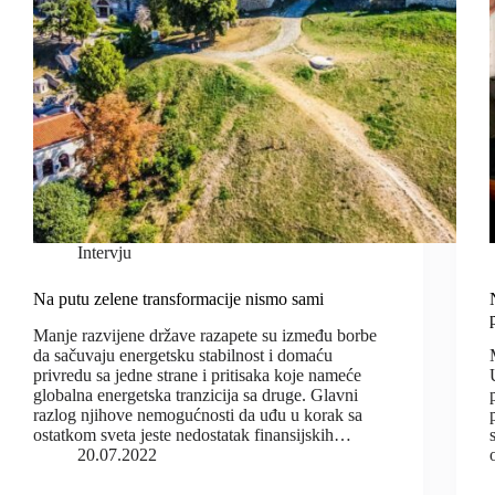
Intervju
Na putu zelene transformacije nismo sami
Manje razvijene države razapete su između borbe
da sačuvaju energetsku stabilnost i domaću
privredu sa jedne strane i pritisaka koje nameće
globalna energetska tranzicija sa druge. Glavni
razlog njihove nemogućnosti da uđu u korak sa
ostatkom sveta jeste nedostatak finansijskih…
20.07.2022