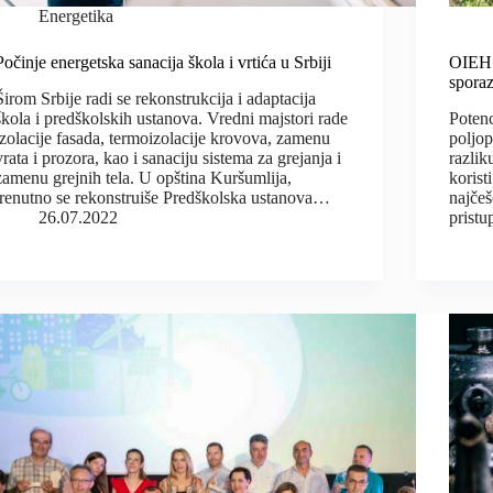
Energetika
Počinje energetska sanacija škola i vrtića u Srbiji
OIEH i
spora
Širom Srbije radi se rekonstrukcija i adaptacija
škola i predškolskih ustanova. Vredni majstori rade
Potenc
izolacije fasada, termoizolacije krovova, zamenu
poljop
vrata i prozora, kao i sanaciju sistema za grejanja i
razli
zamenu grejnih tela. U opština Kuršumlija,
korist
trenutno se rekonstruiše Predškolska ustanova…
najčeš
26.07.2022
pristu