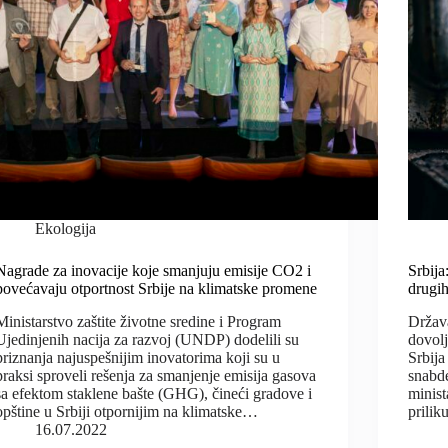
Ekologija
Nagrade za inovacije koje smanjuju emisije CO2 i
Srbija
povećavaju otportnost Srbije na klimatske promene
drugi
Ministarstvo zaštite životne sredine i Program
Država
Ujedinjenih nacija za razvoj (UNDP) dodelili su
dovol
priznanja najuspešnijim inovatorima koji su u
Srbija
praksi sproveli rešenja za smanjenje emisija gasova
snabd
sa efektom staklene bašte (GHG), čineći gradove i
minist
opštine u Srbiji otpornijim na klimatske…
prilik
16.07.2022