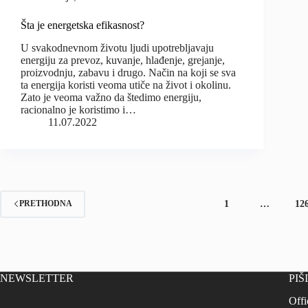
Šta je energetska efikasnost?
U svakodnevnom životu ljudi upotrebljavaju
energiju za prevoz, kuvanje, hlađenje, grejanje,
proizvodnju, zabavu i drugo. Način na koji se sva
ta energija koristi veoma utiče na život i okolinu.
Zato je veoma važno da štedimo energiju,
racionalno je koristimo i…
11.07.2022
1
…
12
PRETHODNA
NEWSLETTER
PIŠ
Offi