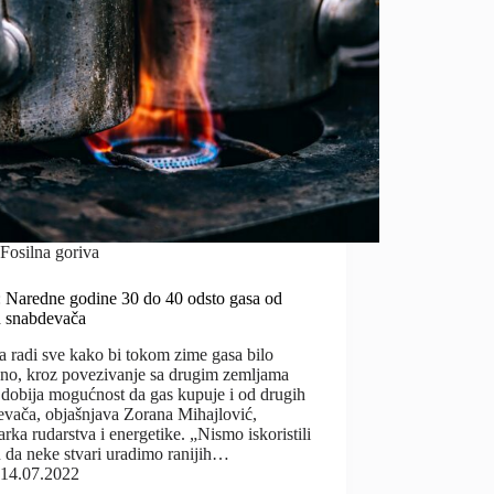
Fosilna goriva
: Naredne godine 30 do 40 odsto gasa od
h snabdevača
 radi sve kako bi tokom zime gasa bilo
jno, kroz povezivanje sa drugim zemljama
 dobija mogućnost da gas kupuje i od drugih
evača, objašnjava Zorana Mihajlović,
arka rudarstva i energetike. „Nismo iskoristili
u da neke stvari uradimo ranijih…
14.07.2022