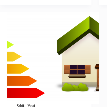
Srbija
,
Vesti