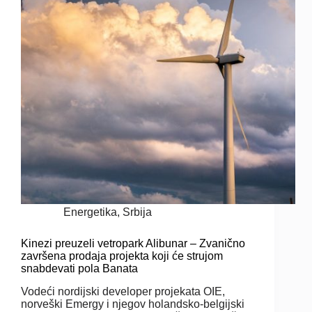
Energetika
,
Srbija
Kinezi preuzeli vetropark Alibunar – Zvanično
završena prodaja projekta koji će strujom
snabdevati pola Banata
Vodeći nordijski developer projekata OIE,
norveški Emergy i njegov holandsko-belgijski