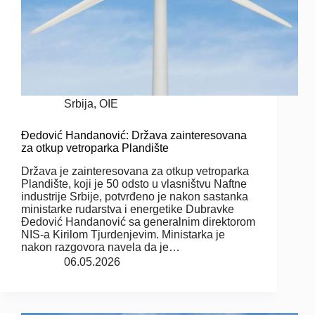
Srbija
,
OIE
Đedović Handanović: Država zainteresovana
za otkup vetroparka Plandište
Država je zainteresovana za otkup vetroparka
Plandište, koji je 50 odsto u vlasništvu Naftne
industrije Srbije, potvrđeno je nakon sastanka
ministarke rudarstva i energetike Dubravke
Đedović Handanović sa generalnim direktorom
NIS-a Kirilom Tjurdenjevim. Ministarka je
nakon razgovora navela da je…
06.05.2026