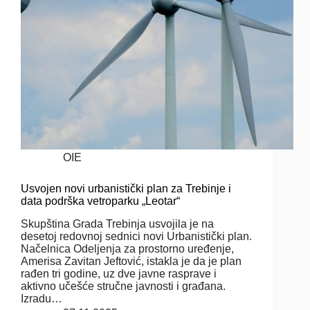
OIE
Usvojen novi urbanistički plan za Trebinje i
data podrška vetroparku „Leotar“
Skupština Grada Trebinja usvojila je na
desetoj redovnoj sednici novi Urbanistički plan.
Načelnica Odeljenja za prostorno uređenje,
Amerisa Zavitan Jeftović, istakla je da je plan
rađen tri godine, uz dve javne rasprave i
aktivno učešće stručne javnosti i građana.
Izradu…