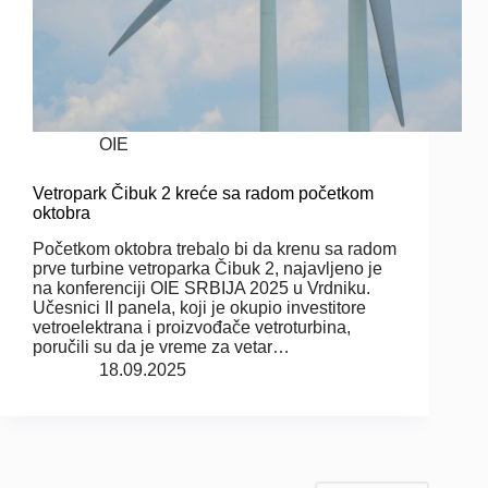
OIE
Vetropark Čibuk 2 kreće sa radom početkom
oktobra
Početkom oktobra trebalo bi da krenu sa radom
prve turbine vetroparka Čibuk 2, najavljeno je
na konferenciji OIE SRBIJA 2025 u Vrdniku.
Učesnici II panela, koji je okupio investitore
vetroelektrana i proizvođače vetroturbina,
poručili su da je vreme za vetar…
18.09.2025