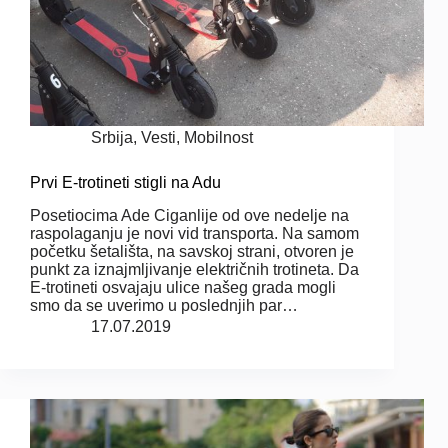
Srbija
,
Vesti
,
Mobilnost
Prvi E-trotineti stigli na Adu
Posetiocima Ade Ciganlije od ove nedelje na
raspolaganju je novi vid transporta. Na samom
početku šetališta, na savskoj strani, otvoren je
punkt za iznajmljivanje električnih trotineta. Da
E-trotineti osvajaju ulice našeg grada mogli
smo da se uverimo u poslednjih par…
17.07.2019