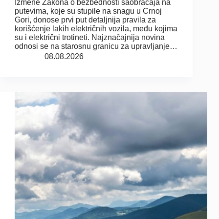
Izmene Zakona o bezbednosti saobraćaja na
putevima, koje su stupile na snagu u Crnoj
Gori, donose prvi put detaljnija pravila za
korišćenje lakih električnih vozila, među kojima
su i električni trotineti. Najznačajnija novina
odnosi se na starosnu granicu za upravljanje…
08.08.2026