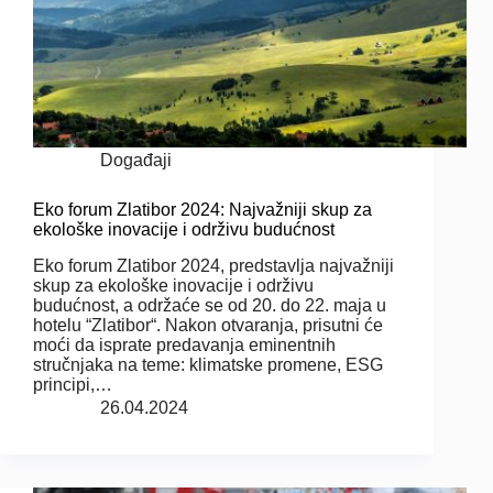
Događaji
Eko forum Zlatibor 2024: Najvažniji skup za
ekološke inovacije i održivu budućnost
Eko forum Zlatibor 2024, predstavlja najvažniji
skup za ekološke inovacije i održivu
budućnost, a održaće se od 20. do 22. maja u
hotelu “Zlatibor“. Nakon otvaranja, prisutni će
moći da isprate predavanja eminentnih
stručnjaka na teme: klimatske promene, ESG
principi,…
26.04.2024