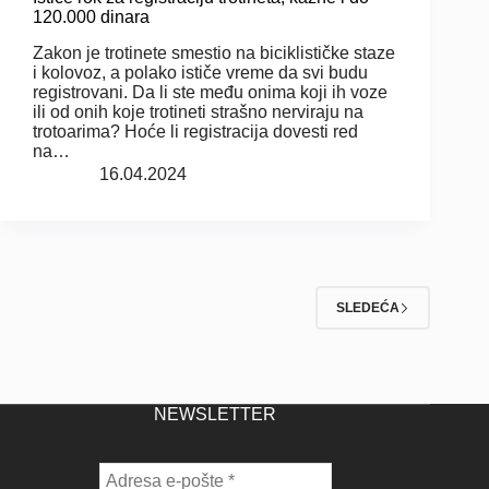
120.000 dinara
Zakon je trotinete smestio na biciklističke staze
i kolovoz, a polako ističe vreme da svi budu
registrovani. Da li ste među onima koji ih voze
ili od onih koje trotineti strašno nerviraju na
trotoarima? Hoće li registracija dovesti red
na…
16.04.2024
SLEDEĆA
NEWSLETTER