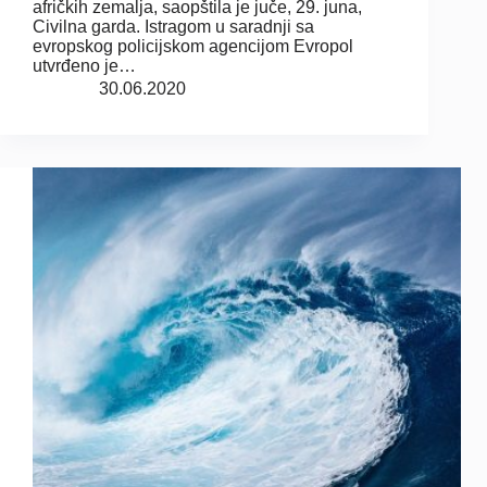
afričkih zemalja, saopštila je juče, 29. juna,
Civilna garda. Istragom u saradnji sa
evropskog policijskom agencijom Evropol
utvrđeno je…
30.06.2020