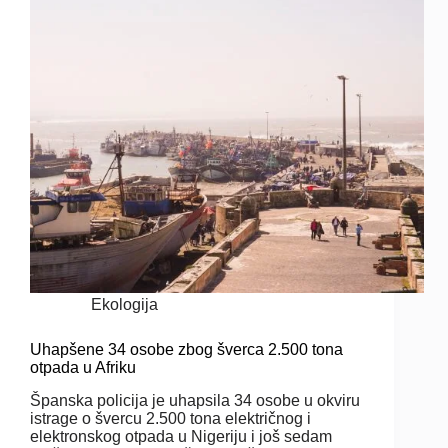
Ekologija
Uhapšene 34 osobe zbog šverca 2.500 tona
otpada u Afriku
Španska policija je uhapsila 34 osobe u okviru
istrage o švercu 2.500 tona električnog i
elektronskog otpada u Nigeriju i još sedam