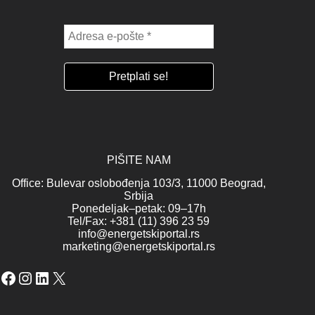
PIŠITE NAM
Office: Bulevar oslobođenja 103/3, 11000 Beograd,
Srbija
Ponedeljak–petak: 09–17h
Tel/Fax: +381 (11) 396 23 59
info@energetskiportal.rs
marketing@energetskiportal.rs
Facebook
Instagram
LinkedIn
X