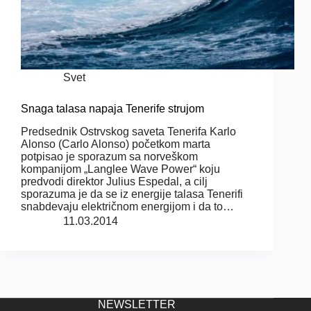
Svet
Snaga talasa napaja Tenerife strujom
Predsednik Ostrvskog saveta Tenerifa Karlo
Alonso (Carlo Alonso) početkom marta
potpisao je sporazum sa norveškom
kompanijom „Langlee Wave Power“ koju
predvodi direktor Julius Espedal, a cilj
sporazuma je da se iz energije talasa Tenerifi
snabdevaju električnom energijom i da to…
11.03.2014
NEWSLETTER