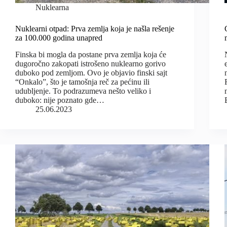
Nuklearna
Nuklearni otpad: Prva zemlja koja je našla rešenje
za 100.000 godina unapred
Finska bi mogla da postane prva zemlja koja će
dugoročno zakopati istrošeno nuklearno gorivo
duboko pod zemljom. Ovo je objavio finski sajt
“Onkalo”, što je tamošnja reč za pećinu ili
udubljenje. To podrazumeva nešto veliko i
duboko: nije poznato gde…
25.06.2023