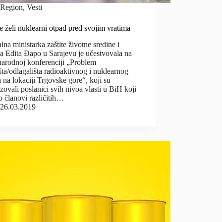
Region
,
Vesti
 želi nuklearni otpad pred svojim vratima
lna ministarka zaštite životne sredine i
a Edita Đapo u Sarajevu je učestvovala na
arodnoj konferenciji „Problem
šta/odlagališta radioaktivnog i nuklearnog
 na lokaciji Trgovske gore“, koji su
zovali poslanici svih nivoa vlasti u BiH koji
o članovi različitih…
26.03.2019