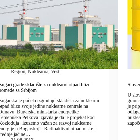
Region
,
Nuklearna
,
Vesti
Bugari grade skladište za nuklearni otpad blizu
Sloven
tromeđe sa Srbijom
U slo
Bugarska je počela izgradnju skladišta za nuklearni
granic
otpad blizu svoje jedine nuklearne centrale na
je pri
Dunavu. Bugarska ministarka energetike
odlaga
Temenuška Petkova izjavila je da je projekat kod
nuklea
Kozloduja „izuzetno važan za razvoj nuklearne
započ
energije u Bugarskoj“. Radioaktivni otpad niske i
srednje jačine…
31.08.2017