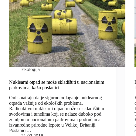
Ekologija
Nuklearni otpad se može skladištiti u nacionalnim
parkovima, kažu poslanici
Oni smatraju da je sigurno odlaganje nuklearnog
otpada važnije od ekoloških problema.
Radioaktivni nuklearni otpad može se skladištiti u
svodovima i tunelima koji se nalaze duboko pod
zemljom u nacionalnim parkovima i područjima
izvanredne prirodne lepote u Velikoj Britaniji.
Poslanici…
31.07.2018