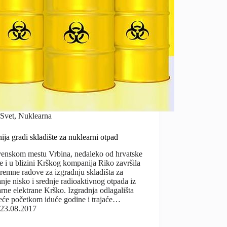
Svet
,
Nuklearna
ija gradi skladište za nuklearni otpad
venskom mestu Vrbina, nedaleko od hrvatske
e i u blizini Krškog kompanija Riko završila
premne radove za izgradnju skladišta za
nje nisko i srednje radioaktivnog otpada iz
rne elektrane Krško. Izgradnja odlagališta
eće početkom iduće godine i trajaće…
23.08.2017