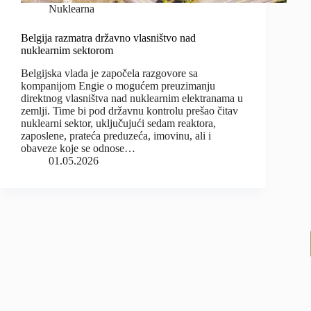
Nuklearna
Belgija razmatra državno vlasništvo nad
nuklearnim sektorom
Belgijska vlada je započela razgovore sa
kompanijom Engie o mogućem preuzimanju
direktnog vlasništva nad nuklearnim elektranama u
zemlji. Time bi pod državnu kontrolu prešao čitav
nuklearni sektor, uključujući sedam reaktora,
zaposlene, prateća preduzeća, imovinu, ali i
obaveze koje se odnose…
01.05.2026