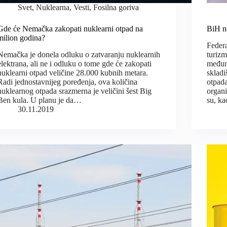
Svet
,
Nuklearna
,
Vesti
,
Fosilna goriva
Gde će Nemačka zakopati nuklearni otpad na
BiH ne
milion godina?
Federa
Nemačka je donela odluku o zatvaranju nuklearnih
turizm
elektrana, ali ne i odluku o tome gde će zakopati
međun
nuklearni otpad veličine 28.000 kubnih metara.
skladi
Radi jednostavnijeg poređenja, ova količina
otpada
nuklearnog otpada srazmerna je veličini šest Big
organi
Ben kula. U planu je da…
su, ka
30.11.2019