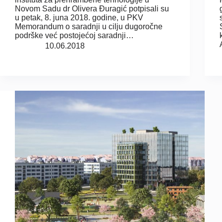
Novom Sadu dr Olivera Đuragić potpisali su
u petak, 8. juna 2018. godine, u PKV
Memorandum o saradnji u cilju dugoročne
podrške već postojećoj saradnji…
10.06.2018