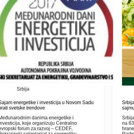
Srbija
Sajam energetike i investicija u Novom Sadu
Srbij
prati svetske trendove
sajmu
Međunarodnim danima energetike i
Srbij
investicija, koje organizuju Centralno
na 63
evropski forum za razvoj – CEDEF,
hrane
Pokrajinski sekretarijat za energetiku,
Radgo