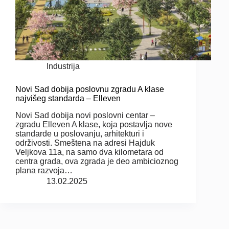
Industrija
Novi Sad dobija poslovnu zgradu A klase
najvišeg standarda – Elleven
Novi Sad dobija novi poslovni centar –
zgradu Elleven A klase, koja postavlja nove
standarde u poslovanju, arhitekturi i
održivosti. Smeštena na adresi Hajduk
Veljkova 11a, na samo dva kilometara od
centra grada, ova zgrada je deo ambicioznog
plana razvoja…
13.02.2025