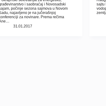
građevinarstvo i saobraćaj i Novosadski
sajtu
sajam, počinje sezona sajmova u Novom
vodop
Sadu, najavljeno je na jučerašnjoj
zeml
konferenciji za novinare. Prema rečima
Ane…
31.01.2017