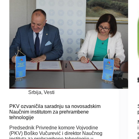
Srbija
,
Vesti
PKV ozvaničila saradnju sa novosadskim
Naučnim institutom za prehrambene
tehnologije
Predsednik Privredne komore Vojvodine
(PKV) Boško Vučurević i direktor Naučnog
instituta za prehrambene tehnologije u