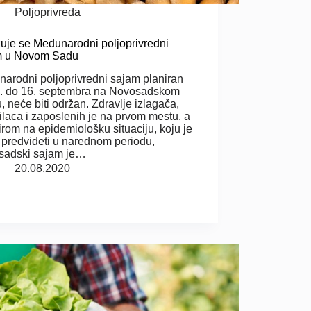
Poljoprivreda
uje se Međunarodni poljoprivredni
m u Novom Sadu
arodni poljoprivredni sajam planiran
. do 16. septembra na Novosadskom
, neće biti održan. Zdravlje izlagača,
ilaca i zaposlenih je na prvom mestu, a
irom na epidemiološku situaciju, koju je
 predvideti u narednom periodu,
sadski sajam je…
20.08.2020