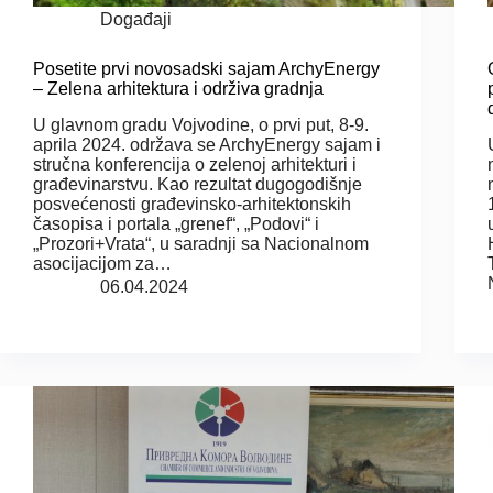
Događaji
Posetite prvi novosadski sajam ArchyEnergy
– Zelena arhitektura i održiva gradnja
U glavnom gradu Vojvodine, o prvi put, 8-9.
aprila 2024. održava se ArchyEnergy sajam i
stručna konferencija o zelenoj arhitekturi i
građevinarstvu. Kao rezultat dugogodišnje
posvećenosti građevinsko-arhitektonskih
časopisa i portala „grenef“, „Podovi“ i
„Prozori+Vrata“, u saradnji sa Nacionalnom
asocijacijom za…
06.04.2024