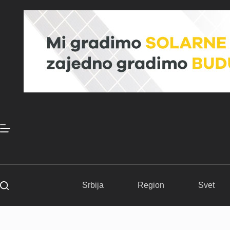
Skip
to
content
Srbija
Region
Svet