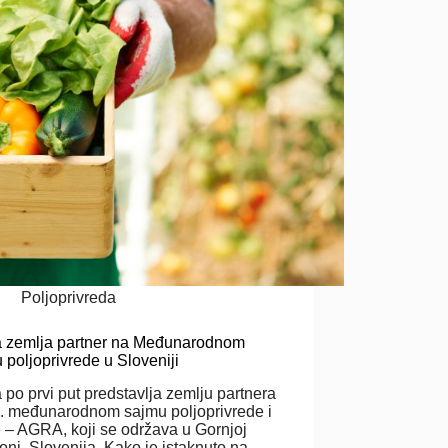
Poljoprivreda
a zemlja partner na Međunarodnom
 poljoprivrede u Sloveniji
a po prvi put predstavlja zemlju partnera
. međunarodnom sajmu poljoprivrede i
 – AGRA, koji se održava u Gornjoj
ni, Slovenija. Kako je istaknuto na