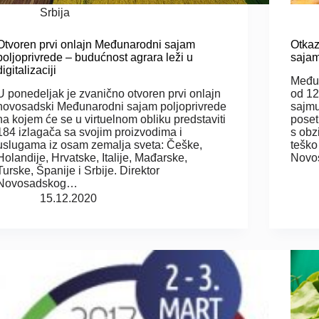
Srbija
Otvoren prvi onlajn Međunarodni sajam
Otkaz
poljoprivrede – budućnost agrara leži u
saja
digitalizaciji
Međun
U ponedeljak je zvanično otvoren prvi onlajn
od 12
novosadski Međunarodni sajam poljoprivrede
sajmu
na kojem će se u virtuelnom obliku predstaviti
poset
184 izlagača sa svojim proizvodima i
s obz
uslugama iz osam zemalja sveta: Češke,
teško
Holandije, Hrvatske, Italije, Mađarske,
Novo
Turske, Španije i Srbije. Direktor
Novosadskog…
15.12.2020