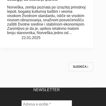
Norveška, zemlja poznata po izrazitoj prirodnoj
lepoti, bogatoj kulturnoj baštini i veoma
visokom životnom standardu, ističe se visokim
nivoom obrazovanja, snažnom posvećenošću
zaštiti životne sredine i stabilnom ekonomijom.
Zanimljivo je da je, uprkos relativno malom
broju stanovnika, Norveška jedno od…
22.01.2025
SLEDEĆA
NEWSLETTER