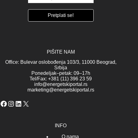
PIŠITE NAM
Office: Bulevar oslobođenja 103/3, 11000 Beograd,
Srbija
Ponedeljak–petak: 09–17h
Tel/Fax: +381 (11) 396 23 59
info@energetskiportal.rs
marketing@energetskiportal.rs
Facebook
Instagram
LinkedIn
X
INFO
O nama