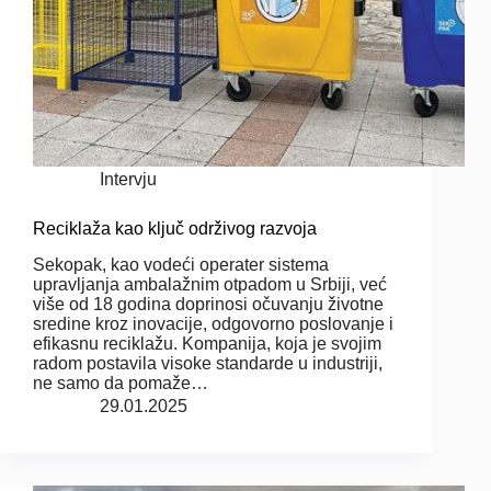
Intervju
Reciklaža kao ključ održivog razvoja
Sekopak, kao vodeći operater sistema
upravljanja ambalažnim otpadom u Srbiji, već
više od 18 godina doprinosi očuvanju životne
sredine kroz inovacije, odgovorno poslovanje i
efikasnu reciklažu. Kompanija, koja je svojim
radom postavila visoke standarde u industriji,
ne samo da pomaže…
29.01.2025