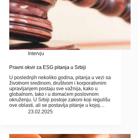
Intervju
Pravni okvir za ESG pitanja u Srbiji
U poslednjih nekoliko godina, pitanja u vezi sa
životnom sredinom, društvom i korporativnim
upravljanjem postaju sve važnija, kako u
globalnom, tako i u domaćem poslovnom
okruženju. U Srbiji postoje zakoni koji regulišu
ove oblasti, ali se postavlja pitanje u kojoj…
23.02.2025