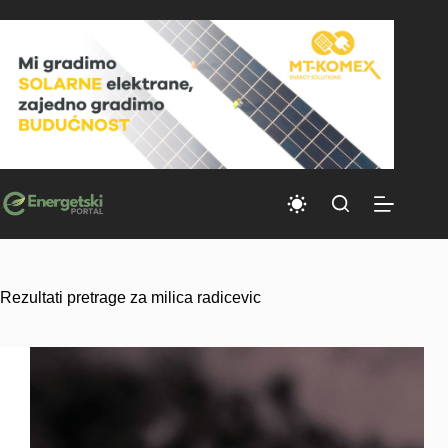
Skip
to
content
Rezultati pretrage za milica radicevic