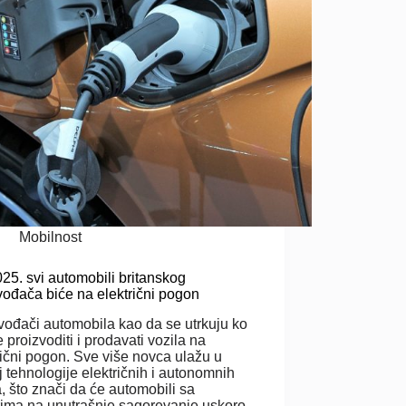
Mobilnost
25. svi automobili britanskog
vođača biće na električni pogon
vođači automobila kao da se utrkuju ko
e proizvoditi i prodavati vozila na
rični pogon. Sve više novca ulažu u
j tehnologije električnih i autonomnih
a, što znači da će automobili sa
ima na unutrašnje sagorevanje uskoro