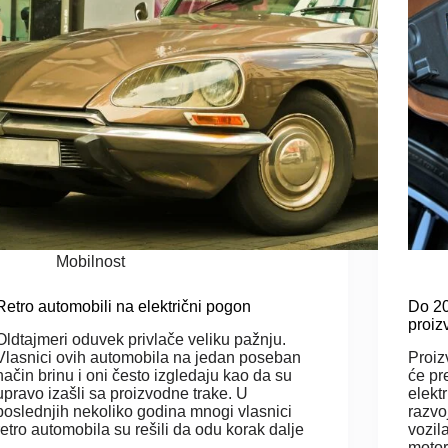
Mobilnost
Retro automobili na električni pogon
Do 20
proiz
Oldtajmeri oduvek privlače veliku pažnju.
Vlasnici ovih automobila na jedan poseban
Proiz
način brinu i oni često izgledaju kao da su
će pr
upravo izašli sa proizvodne trake. U
elekt
poslednjih nekoliko godina mnogi vlasnici
razvo
retro automobila su rešili da odu korak dalje
vozil
i…
motor