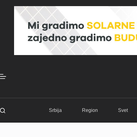
Skip
to
content
Srbija
Region
Svet