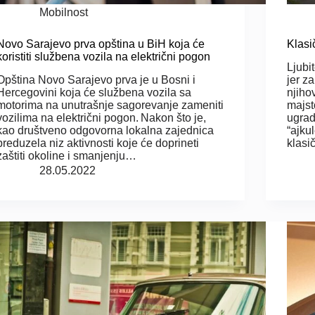
Mobilnost
Novo Sarajevo prva opština u BiH koja će
Klasi
koristiti službena vozila na električni pogon
Ljubi
Opština Novo Sarajevo prva je u Bosni i
jer z
Hercegovini koja će službena vozila sa
njiho
motorima na unutrašnje sagorevanje zameniti
majst
vozilima na električni pogon. Nakon što je,
ugrad
kao društveno odgovorna lokalna zajednica
“ajku
preduzela niz aktivnosti koje će doprineti
klasi
zaštiti okoline i smanjenju…
28.05.2022