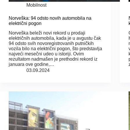
Mobilnost
Norveška: 94 odsto novih automobila na
električni pogon
Norveška beleži novi rekord u prodaji
električnih automobila, kada je u avgustu čak
94 odsto svih novoregistrovanih putničkih
vozila bilo na električni pogon, što predstavlja
najveći mesečni udeo u istoriji. Ovim
rezultatom nadmašen je prethodni rekord iz
januara ove godine,…
03.09.2024