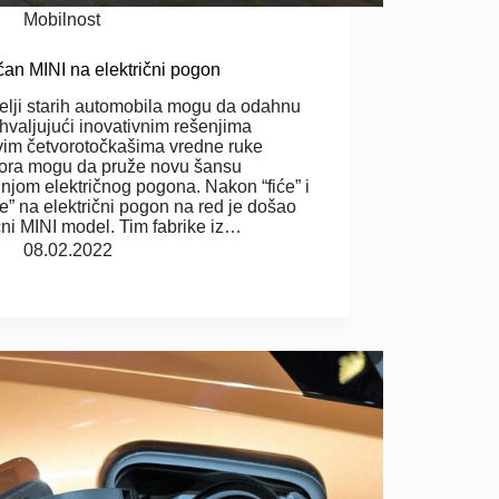
Mobilnost
čan MINI na električni pogon
telji starih automobila mogu da odahnu
ahvaljujući inovativnim rešenjima
vim četvorotočkašima vredne ruke
ora mogu da pruže novu šansu
njom električnog pogona. Nakon “fiće” i
le” na električni pogon na red je došao
čni MINI model. Tim fabrike iz…
08.02.2022