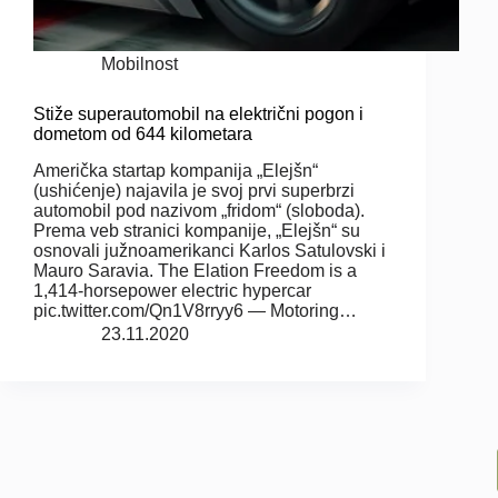
Mobilnost
Stiže superautomobil na električni pogon i
dometom od 644 kilometara
Američka startap kompanija „Elejšn“
(ushićenje) najavila je svoj prvi superbrzi
automobil pod nazivom „fridom“ (sloboda).
Prema veb stranici kompanije, „Elejšn“ su
osnovali južnoamerikanci Karlos Satulovski i
Mauro Saravia. The Elation Freedom is a
1,414-horsepower electric hypercar
pic.twitter.com/Qn1V8rryy6 — Motoring…
23.11.2020