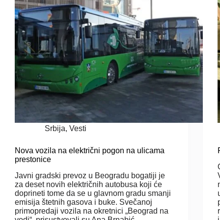
Srbija
,
Vesti
Nova vozila na električni pogon na ulicama
prestonice
Javni gradski prevoz u Beogradu bogatiji je
za deset novih električnih autobusa koji će
doprineti tome da se u glavnom gradu smanji
emisija štetnih gasova i buke. Svečanoj
primopredaji vozila na okretnici „Beograd na
vodi“, prisustvovali su Ana Brnabić,