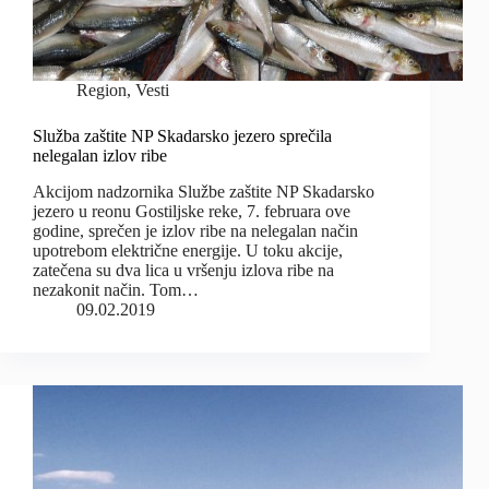
Region
,
Vesti
Služba zaštite NP Skadarsko jezero sprečila
nelegalan izlov ribe
Akcijom nadzornika Službe zaštite NP Skadarsko
jezero u reonu Gostiljske reke, 7. februara ove
godine, sprečen je izlov ribe na nelegalan način
upotrebom električne energije. U toku akcije,
zatečena su dva lica u vršenju izlova ribe na
nezakonit način. Tom…
09.02.2019