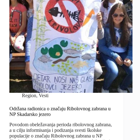
Region
,
Vesti
Održana radionica o značaju Ribolovnog zabrana u
NP Skadarsko jezero
Povodom obeležavanja perioda ribolovnog zabrana,
a u cilju informisanja i podizanja svesti školske
populacije o značaju Ribolovnog zabrana u NP