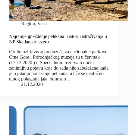
Region
,
Vesti
Najranije gnežđenje pelikana u istoriji istraživanja u
NP Skadarsko jezero
Ornitolozi Javnog preduzeća za nacionalne parkove
Crne Gore i Prirodnjačkog muzeja su u četvrtak
(17.12.2020.) u Specijalnom rezervatu uočili
zanimljivu pojavu koja do sada nije zabeležena kada
je u pitanju ponašanje pelikana, a tiče se neobično
ranog polaganja jaja, odnosno…
21.12.2020