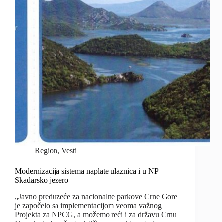
Region
,
Vesti
Modernizacija sistema naplate ulaznica i u NP
Skadarsko jezero
„Javno preduzeće za nacionalne parkove Crne Gore
je započelo sa implementacijom veoma važnog
Projekta za NPCG, a možemo reći i za državu Crnu