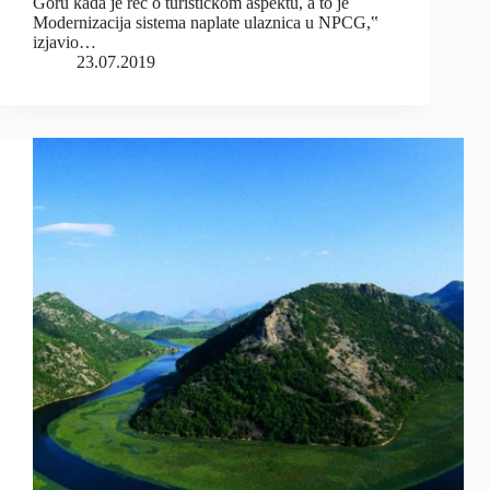
Goru kada je reč o turističkom aspektu, a to je
Modernizacija sistema naplate ulaznica u NPCG,‟
izjavio…
23.07.2019