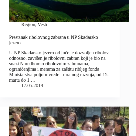
Region
,
Vesti
Prestanak ribolovnog zabrana u NP Skadarsko
jezero
U NP Skadarsko jezero od juče je dozvoljen ribolov,
odnosno, završen je ribolovni zabran koji je bio na
snazi Naredbom o ribolovnim zabranama,
ograničenjima i merama za zaštitu ribljeg fonda
Ministarstva poljoprivrede i ruralnog razvoja, od 15.
marta do 1.…
17.05.2019