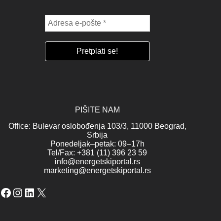
PIŠITE NAM
Office: Bulevar oslobođenja 103/3, 11000 Beograd,
Srbija
Ponedeljak–petak: 09–17h
Tel/Fax: +381 (11) 396 23 59
info@energetskiportal.rs
marketing@energetskiportal.rs
Facebook
Instagram
LinkedIn
X