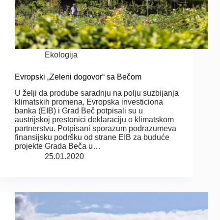
Ekologija
Evropski „Zeleni dogovor“ sa Bečom
U želji da prodube saradnju na polju suzbijanja
klimatskih promena, Evropska investiciona
banka (EIB) i Grad Beč potpisali su u
austrijskoj prestonici deklaraciju o klimatskom
partnerstvu. Potpisani sporazum podrazumeva
finansijsku podršku od strane EIB za buduće
projekte Grada Beča u…
25.01.2020