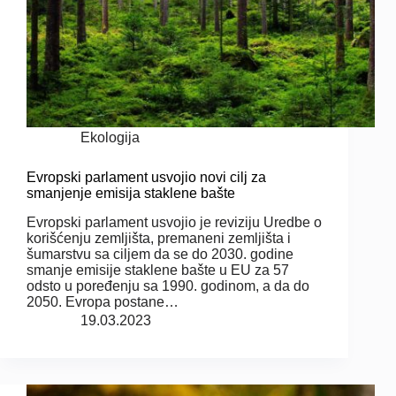
Ekologija
Evropski parlament usvojio novi cilj za
smanjenje emisija staklene bašte
Evropski parlament usvojio je reviziju Uredbe o
korišćenju zemljišta, premaneni zemljišta i
šumarstvu sa ciljem da se do 2030. godine
smanje emisije staklene bašte u EU za 57
odsto u poređenju sa 1990. godinom, a da do
2050. Evropa postane…
19.03.2023