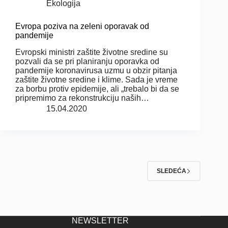
Ekologija
Evropa poziva na zeleni oporavak od
pandemije
Evropski ministri zaštite životne sredine su
pozvali da se pri planiranju oporavka od
pandemije koronavirusa uzmu u obzir pitanja
zaštite životne sredine i klime. Sada je vreme
za borbu protiv epidemije, ali „trebalo bi da se
pripremimo za rekonstrukciju naših…
15.04.2020
SLEDEĆA
NEWSLETTER