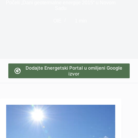
Počeli „Dani geotermalne energije 2015“ u Novom
Sadu
OIE
1 min
Dodajte Energetski Portal u omiljeni Google
izvor