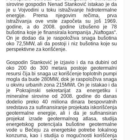
sirovine gospodin Nenad Stanković istakao je da
je u Vojvodini u toku istraživanje hidrotermalne
energije. Prema njegovim rečima, prva
istraživanja ove vrste započeta su još 1969.
godine, a do 2008. godine izbušeno je 78
bušotina koje je finansirala kompanija „Naftogas“.
On je dodao da je raspoloživa snaga bušotina
oko 72,5MW, ali da postoji i niz bušotina koje su
perspektivne za korišćenje.
Gospodin Stanković je izjavio i da na dubini od
oko 200 do 300 metara postoje geotermalni
resursi čija bi snaga uz korišćenje toplotnih pumpi
mogla da bude 280MW, dok je raspoloživa snaga
u okviru urbanih zona 215MWt. On je istakao i da
je Pokrajinski sekretarijat za energetiku i
mineralne sirovine od 2008. godine do danas
dodelio preko 40 miliona dinara bespovratnih
sredstava za sufinansiranje projekata iskorišćenja
geotermalne energije, ali i da je sufinansiran
projekat izrade geotermalnog atlasa, studija
energetskog potencijala bušotine geotermalne
vode u Bečeju za energetske potrebe lokalnog
konzuma, kao i studija o mogućnosti korišćenja