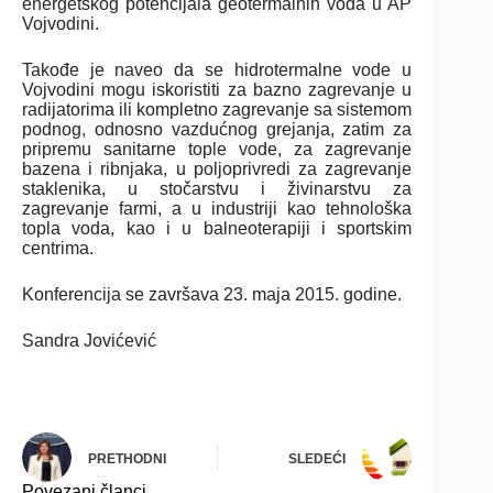
energetskog potencijala geotermalnih voda u AP
Vojvodini.
Takođe je naveo da se hidrotermalne vode u
Vojvodini mogu iskoristiti za bazno zagrevanje u
radijatorima ili kompletno zagrevanje sa sistemom
podnog, odnosno vazdućnog grejanja, zatim za
pripremu sanitarne tople vode, za zagrevanje
bazena i ribnjaka, u poljoprivredi za zagrevanje
staklenika, u stočarstvu i živinarstvu za
zagrevanje farmi, a u industriji kao tehnološka
topla voda, kao i u balneoterapiji i sportskim
centrima.
Konferencija se završava 23. maja 2015. godine.
Sandra Jovićević
PRETHODNI
SLEDEĆI
Povezani članci